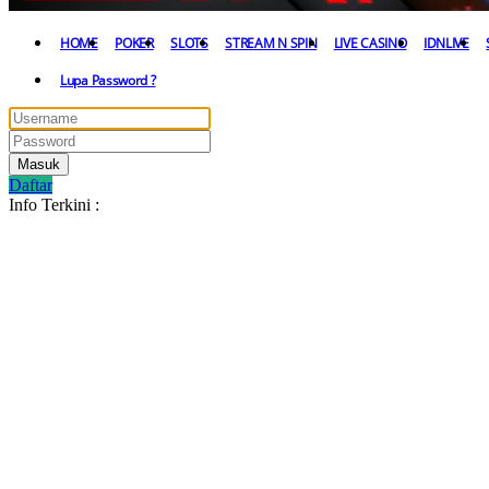
HOME
POKER
SLOTS
STREAM N SPIN
LIVE CASINO
IDNLIVE
Lupa Password ?
username
Password
Masuk
Daftar
Info Terkini :